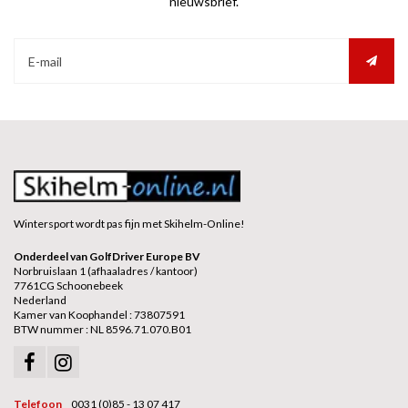
nieuwsbrief.
Wintersport wordt pas fijn met Skihelm-Online!
Onderdeel van GolfDriver Europe BV
Norbruislaan 1 (afhaaladres / kantoor)
7761CG Schoonebeek
Nederland
Kamer van Koophandel : 73807591
BTW nummer : NL 8596.71.070.B01
Telefoon
0031 (0)85 - 13 07 417