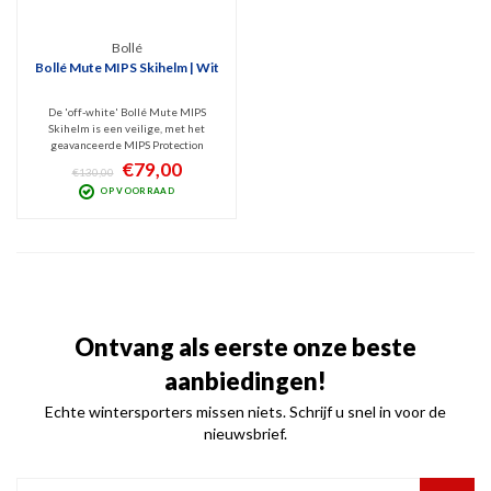
Bollé
Bollé Mute MIPS Skihelm | Wit
De 'off-white' Bollé Mute MIPS
Skihelm is een veilige, met het
geavanceerde MIPS Protection
systeem opgewaardeerde Hardshell
€79,00
€130,00
ABS helm. Vindt u de piste al snel te
OP VOORRAAD
saai? Met deze sterke alleskunner
kunt u helemaal los. Comfortabel en
goed instelbaar.
Ontvang als eerste onze beste
aanbiedingen!
Echte wintersporters missen niets. Schrijf u snel in voor de
nieuwsbrief.