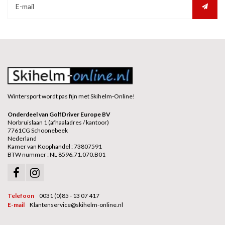
Wintersport wordt pas fijn met Skihelm-Online!
Onderdeel van GolfDriver Europe BV
Norbruislaan 1 (afhaaladres / kantoor)
7761CG Schoonebeek
Nederland
Kamer van Koophandel : 73807591
BTW nummer : NL 8596.71.070.B01
Telefoon
0031 (0)85 - 13 07 417
E-mail
Klantenservice@skihelm-online.nl