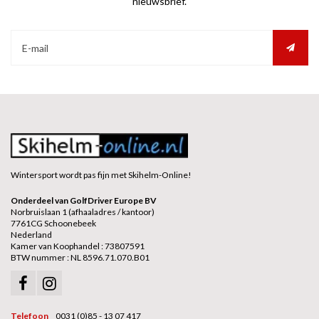
nieuwsbrief.
Wintersport wordt pas fijn met Skihelm-Online!
Onderdeel van GolfDriver Europe BV
Norbruislaan 1 (afhaaladres / kantoor)
7761CG Schoonebeek
Nederland
Kamer van Koophandel : 73807591
BTW nummer : NL 8596.71.070.B01
Telefoon
0031 (0)85 - 13 07 417