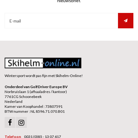
nieuwsbrief.
Wintersport wordt pas fijn met Skihelm-Online!
Onderdeel van GolfDriver Europe BV
Norbruislaan 1 (afhaaladres / kantoor)
7761CG Schoonebeek
Nederland
Kamer van Koophandel : 73807591
BTW nummer : NL 8596.71.070.B01
Telefoon
0031 (0)85 - 13 07 417