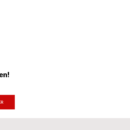
en!
ER