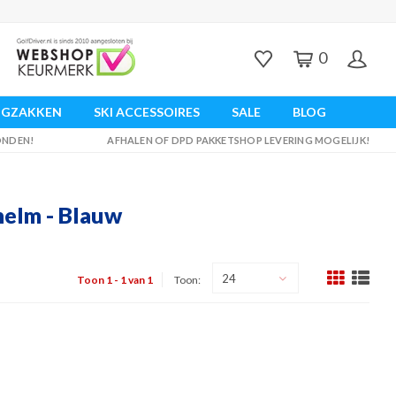
0
UGZAKKEN
SKI ACCESSOIRES
SALE
BLOG
ZONDEN!
AFHALEN OF DPD PAKKETSHOP LEVERING MOGELIJK!
helm - Blauw
24
Toon 1 - 1 van 1
Toon: