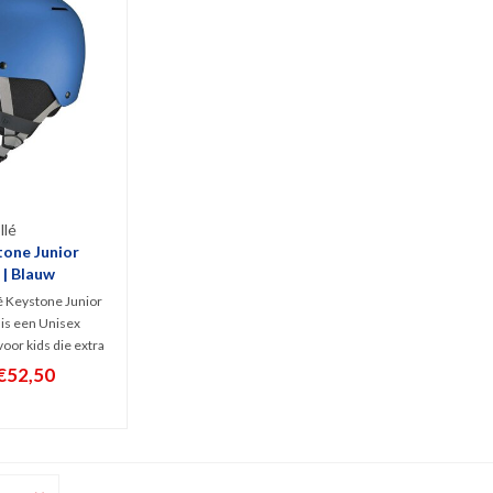
llé
tone Junior
 | Blauw
é Keystone Junior
is een Unisex
oor kids die extra
en. Mede dankzij
€52,50
ive EPS schuim is
helm geschikt voor
ders, zowel op als
 piste.