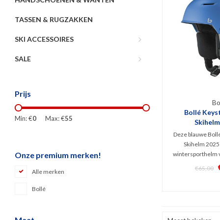
TASSEN & RUGZAKKEN
SKI ACCESSOIRES
SALE
Prijs
Bo
Bollé Keys
Min: €
0
Max: €
55
Skihelm
Deze blauwe Boll
Skihelm 2025 
wintersporthelm v
Onze premium merken!
bescherming zoek
€65,00
Alle merken
het Avid Progress
deze stevige ABS 
Bollé
skiërs én snowboar
buiten
Maat