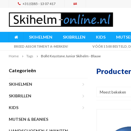
+31 (0)85 - 13 07 417
SKIHELMEN
SKIBRILLEN
KIDS
MUTSEN
BREED ASSORTIMENT A-MERKEN!
VÓÓR 15:00 BESTELD,
Home
Tags
Bollé Keystone Junior Skihelm - Blauw
Producten
Categorieën
SKIHELMEN
Meest bekeken
SKIBRILLEN
KIDS
MUTSEN & BEANIES
HANDSCHOENEN & WANTEN