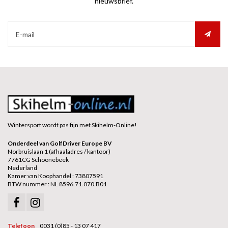
nieuwsbrief.
Wintersport wordt pas fijn met Skihelm-Online!
Onderdeel van GolfDriver Europe BV
Norbruislaan 1 (afhaaladres / kantoor)
7761CG Schoonebeek
Nederland
Kamer van Koophandel : 73807591
BTW nummer : NL 8596.71.070.B01
Telefoon
0031 (0)85 - 13 07 417