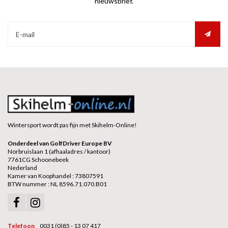
nieuwsbrief.
Wintersport wordt pas fijn met Skihelm-Online!
Onderdeel van GolfDriver Europe BV
Norbruislaan 1 (afhaaladres / kantoor)
7761CG Schoonebeek
Nederland
Kamer van Koophandel : 73807591
BTW nummer : NL 8596.71.070.B01
Telefoon
0031 (0)85 - 13 07 417