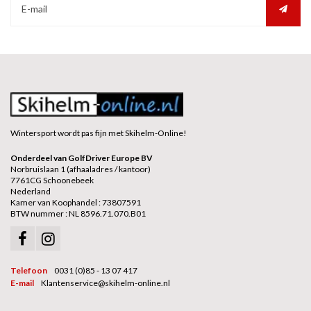
Wintersport wordt pas fijn met Skihelm-Online!
Onderdeel van GolfDriver Europe BV
Norbruislaan 1 (afhaaladres / kantoor)
7761CG Schoonebeek
Nederland
Kamer van Koophandel : 73807591
BTW nummer : NL 8596.71.070.B01
Telefoon
0031 (0)85 - 13 07 417
E-mail
Klantenservice@skihelm-online.nl