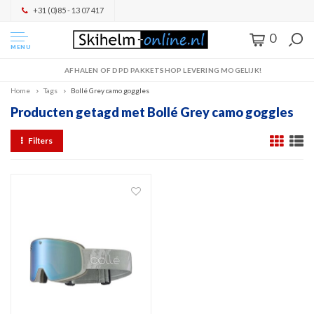
+31 (0)85 - 13 07 417
0
MENU
AFHALEN OF DPD PAKKETSHOP LEVERING MOGELIJK!
Home
Tags
Bollé Grey camo goggles
Producten getagd met Bollé Grey camo goggles
Filters