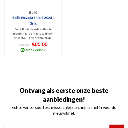
Bollé
Bollé Nevada Skibril 2025 |
Grijs
Deze Bollé Nevada skibril in
medium-large fit is ideaal voor
wisselvallig weer dankzij de
contrastrijke Azure lens (Categorie
€85,00
€100,00
2). Met een geventileerd frame en
OP VOORRAAD
100% UV- en infraroodfiltering is
deze unisex skibril perfect voor
zowel skiër als snowboarder.
Ontvang als eerste onze beste
aanbiedingen!
Echte wintersporters missen niets. Schrijf u snel in voor de
nieuwsbrief.