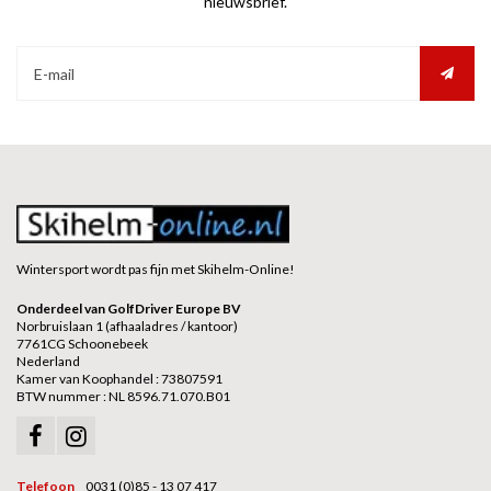
nieuwsbrief.
Wintersport wordt pas fijn met Skihelm-Online!
Onderdeel van GolfDriver Europe BV
Norbruislaan 1 (afhaaladres / kantoor)
7761CG Schoonebeek
Nederland
Kamer van Koophandel : 73807591
BTW nummer : NL 8596.71.070.B01
Telefoon
0031 (0)85 - 13 07 417