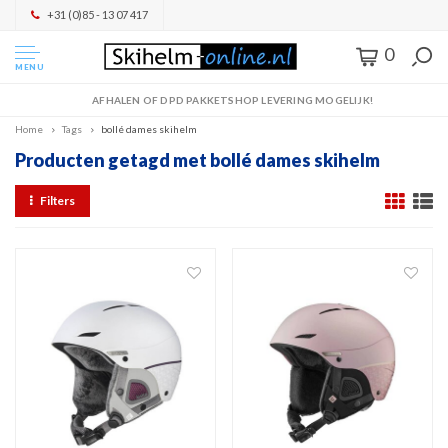
+31 (0)85 - 13 07 417
0
MENU
AFHALEN OF DPD PAKKETSHOP LEVERING MOGELIJK!
Home
Tags
bollé dames skihelm
Producten getagd met bollé dames skihelm
Filters