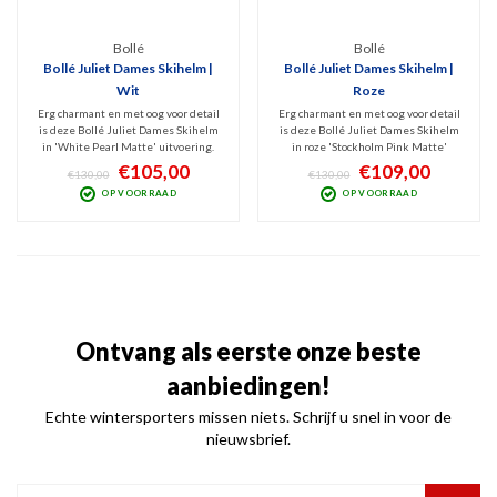
Bollé
Bollé
Bollé Juliet Dames Skihelm |
Bollé Juliet Dames Skihelm |
Wit
Roze
Erg charmant en met oog voor detail
Erg charmant en met oog voor detail
is deze Bollé Juliet Dames Skihelm
is deze Bollé Juliet Dames Skihelm
in 'White Pearl Matte' uitvoering.
in roze 'Stockholm Pink Matte'
Deze Veilige Hardshell / ABS
uitvoering. Deze Veilige Hardshell /
€105,00
€109,00
€130,00
€130,00
skihelm biedt optimale
ABS skihelm biedt optimale
OP VOORRAAD
OP VOORRAAD
bescherming voor 'normale' maar
bescherming voor 'normale' maar
ook voor Freestyle en off-piste
ook voor Freestyle en off-piste
sneeuwliefhebbers.
sneeuwliefhebbers.
Ontvang als eerste onze beste
aanbiedingen!
Echte wintersporters missen niets. Schrijf u snel in voor de
nieuwsbrief.