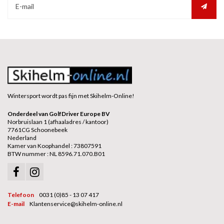
Wintersport wordt pas fijn met Skihelm-Online!
Onderdeel van GolfDriver Europe BV
Norbruislaan 1 (afhaaladres / kantoor)
7761CG Schoonebeek
Nederland
Kamer van Koophandel : 73807591
BTW nummer : NL 8596.71.070.B01
Telefoon
0031 (0)85 - 13 07 417
E-mail
Klantenservice@skihelm-online.nl