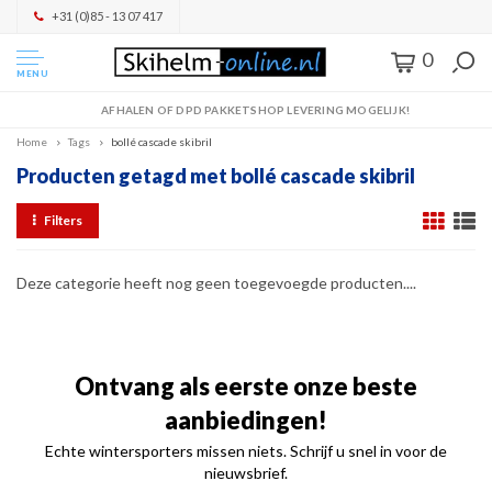
+31 (0)85 - 13 07 417
0
MENU
AFHALEN OF DPD PAKKETSHOP LEVERING MOGELIJK!
Home
Tags
bollé cascade skibril
Producten getagd met bollé cascade skibril
Filters
Deze categorie heeft nog geen toegevoegde producten....
Ontvang als eerste onze beste
aanbiedingen!
Echte wintersporters missen niets. Schrijf u snel in voor de
nieuwsbrief.