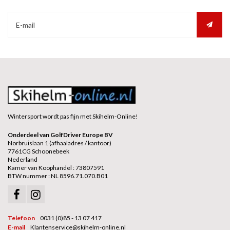
Wintersport wordt pas fijn met Skihelm-Online!
Onderdeel van GolfDriver Europe BV
Norbruislaan 1 (afhaaladres / kantoor)
7761CG Schoonebeek
Nederland
Kamer van Koophandel : 73807591
BTW nummer : NL 8596.71.070.B01
Telefoon
0031 (0)85 - 13 07 417
E-mail
Klantenservice@skihelm-online.nl