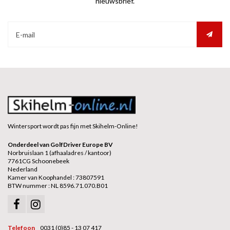
nieuwsbrief.
Wintersport wordt pas fijn met Skihelm-Online!
Onderdeel van GolfDriver Europe BV
Norbruislaan 1 (afhaaladres / kantoor)
7761CG Schoonebeek
Nederland
Kamer van Koophandel : 73807591
BTW nummer : NL 8596.71.070.B01
Telefoon
0031 (0)85 - 13 07 417