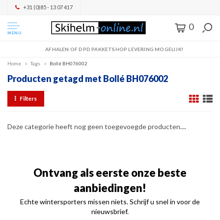
+31 (0)85 - 13 07 417
0
MENU
AFHALEN OF DPD PAKKETSHOP LEVERING MOGELIJK!
Home
Tags
Bollé BH076002
Producten getagd met Bollé BH076002
Filters
Deze categorie heeft nog geen toegevoegde producten....
Ontvang als eerste onze beste
aanbiedingen!
Echte wintersporters missen niets. Schrijf u snel in voor de
nieuwsbrief.