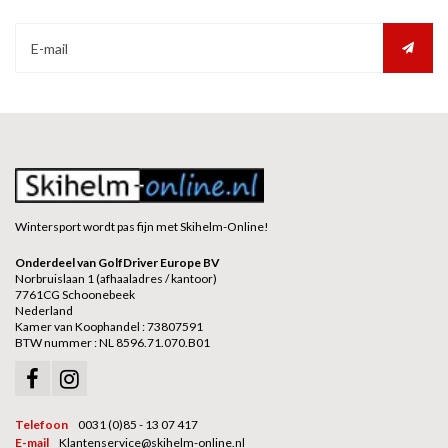
Wintersport wordt pas fijn met Skihelm-Online!
Onderdeel van GolfDriver Europe BV
Norbruislaan 1 (afhaaladres / kantoor)
7761CG Schoonebeek
Nederland
Kamer van Koophandel : 73807591
BTW nummer : NL 8596.71.070.B01
Telefoon
0031 (0)85 - 13 07 417
E-mail
Klantenservice@skihelm-online.nl