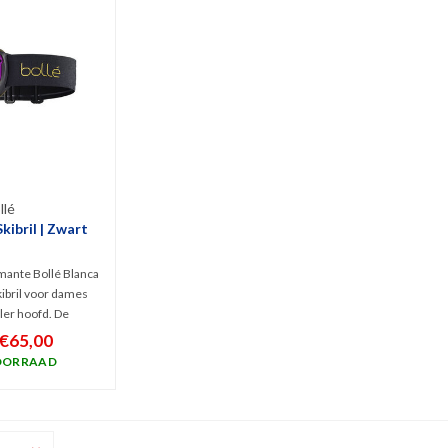
llé
kibril | Zwart
mante Bollé Blanca
skibril voor dames
ler hoofd. De
chte, roze getinte
€65,00
egen UV en blokt
OORRAAD
e)straling. Biedt
ns bewolkt tot licht
g weer