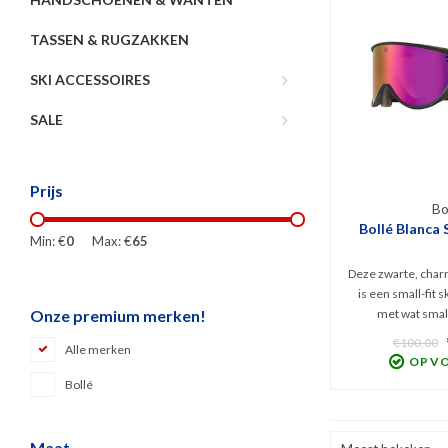
TASSEN & RUGZAKKEN
SKI ACCESSOIRES
SALE
Prijs
Bo
Bollé Blanca S
Min: €
0
Max: €
65
Deze zwarte, char
is een small-fit 
met wat smal
Onze premium merken!
spiegellens met za
€100,00
Alle merken
lens beschermt t
OP V
Infrarode (warmt
Bollé
optimaal zicht tijde
zonni
Maat