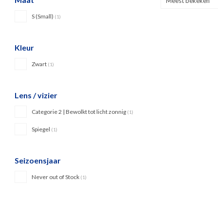
Meest bekeken
S (Small)
(1)
Kleur
Zwart
(1)
Lens / vizier
Categorie 2 | Bewolkt tot licht zonnig
(1)
Spiegel
(1)
Seizoensjaar
Never out of Stock
(1)