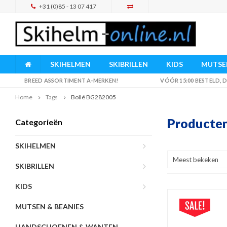
+31 (0)85 - 13 07 417
SKIHELMEN
SKIBRILLEN
KIDS
MUTSEN
BREED ASSORTIMENT A-MERKEN!
VÓÓR 15:00 BESTELD,
Home
Tags
Bollé BG282005
Producten
Categorieën
SKIHELMEN
Meest bekeken
SKIBRILLEN
KIDS
MUTSEN & BEANIES
HANDSCHOENEN & WANTEN