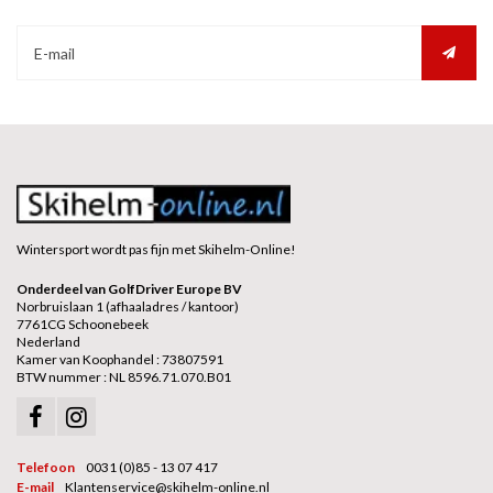
Wintersport wordt pas fijn met Skihelm-Online!
Onderdeel van GolfDriver Europe BV
Norbruislaan 1 (afhaaladres / kantoor)
7761CG Schoonebeek
Nederland
Kamer van Koophandel : 73807591
BTW nummer : NL 8596.71.070.B01
Telefoon
0031 (0)85 - 13 07 417
E-mail
Klantenservice@skihelm-online.nl