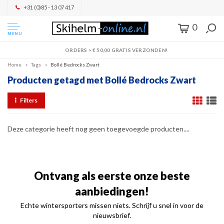
+31 (0)85 - 13 07 417
0
MENU
ORDERS > € 50,00 GRATIS VERZONDEN!
Home
Tags
Bollé Bedrocks Zwart
Producten getagd met Bollé Bedrocks Zwart
Filters
Deze categorie heeft nog geen toegevoegde producten....
Ontvang als eerste onze beste
aanbiedingen!
Echte wintersporters missen niets. Schrijf u snel in voor de
nieuwsbrief.