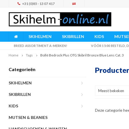
+31 (0)85 - 13 07 417
SKIHELMEN
SKIBRILLEN
KIDS
MUTSEN
BREED ASSORTIMENT A-MERKEN!
VÓÓR 15:00 BESTELD,
Home
Tags
Bollé Bedrock Plus OTG Skibril Bronze Blue Lens Cat. 3
Producten
Categorieën
SKIHELMEN
Meest bekeken
SKIBRILLEN
KIDS
Deze categorie he
MUTSEN & BEANIES
HANDSCHOENEN & WANTEN