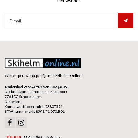
nieuwsbrief.
Wintersport wordt pas fijn met Skihelm-Online!
Onderdeel van GolfDriver Europe BV
Norbruislaan 1 (afhaaladres / kantoor)
7761CG Schoonebeek
Nederland
Kamer van Koophandel : 73807591
BTW nummer : NL 8596.71.070.B01
Telefoon
0031 (0)85 - 13 07 417