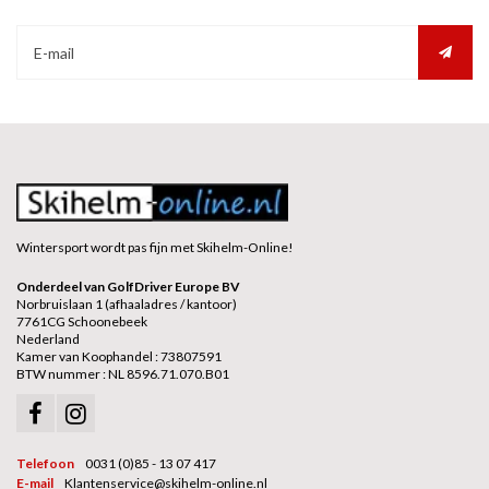
Wintersport wordt pas fijn met Skihelm-Online!
Onderdeel van GolfDriver Europe BV
Norbruislaan 1 (afhaaladres / kantoor)
7761CG Schoonebeek
Nederland
Kamer van Koophandel : 73807591
BTW nummer : NL 8596.71.070.B01
Telefoon
0031 (0)85 - 13 07 417
E-mail
Klantenservice@skihelm-online.nl