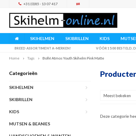
+31 (0)85 - 13 07 417
SKIHELMEN
SKIBRILLEN
KIDS
MUTSEN
BREED ASSORTIMENT A-MERKEN!
VÓÓR 15:00 BESTELD,
Home
Tags
Bollé Atmos Youth Skihelm Pink Matte
Producten
Categorieën
SKIHELMEN
Meest bekeken
SKIBRILLEN
KIDS
Deze categorie he
MUTSEN & BEANIES
HANDSCHOENEN & WANTEN