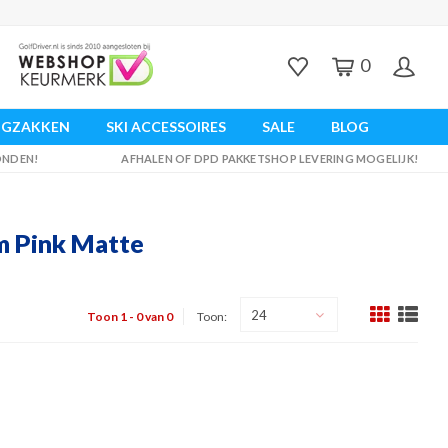
0
UGZAKKEN
SKI ACCESSOIRES
SALE
BLOG
ZONDEN!
AFHALEN OF DPD PAKKETSHOP LEVERING MOGELIJK!
m Pink Matte
24
Toon 1 - 0 van 0
Toon: