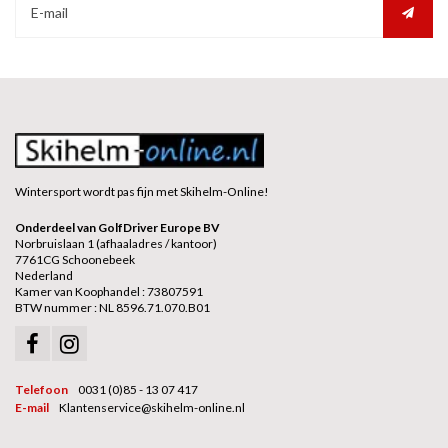
Wintersport wordt pas fijn met Skihelm-Online!
Onderdeel van GolfDriver Europe BV
Norbruislaan 1 (afhaaladres / kantoor)
7761CG Schoonebeek
Nederland
Kamer van Koophandel : 73807591
BTW nummer : NL 8596.71.070.B01
Telefoon
0031 (0)85 - 13 07 417
E-mail
Klantenservice@skihelm-online.nl