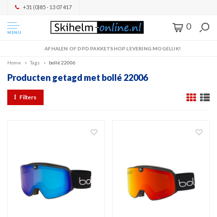
+31 (0)85 - 13 07 417
0
MENU
AFHALEN OF DPD PAKKETSHOP LEVERING MOGELIJK!
Home
Tags
bollé 22006
Producten getagd met bollé 22006
Filters