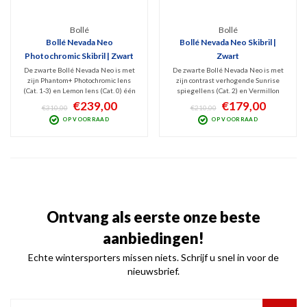
Bollé
Bollé
Bollé Nevada Neo
Bollé Nevada Neo Skibril |
Photochromic Skibril | Zwart
Zwart
De zwarte Bollé Nevada Neo is met
De zwarte Bollé Nevada Neo is met
zijn Phantom+ Photochromic lens
zijn contrast verhogende Sunrise
(Cat. 1-3) en Lemon lens (Cat. 0) één
spiegellens (Cat. 2) en Vermillon
van de meest geavanceerde
Blue lens (Cat. 1) een prachtige
€239,00
€179,00
€310,00
€210,00
skibrillen. Dit Unisex topmodel Bollé
skibril. Bij dit Unisex Bollé model
OP VOORRAAD
OP VOORRAAD
skibril in medium-large formaat is v.v.
kun je de lens wisselen bij omslaand
frameventilatie en fijn
weer. Medium formaat en v.v.
lenswisselsysteem.
frameventilatie.
Ontvang als eerste onze beste
aanbiedingen!
Echte wintersporters missen niets. Schrijf u snel in voor de
nieuwsbrief.