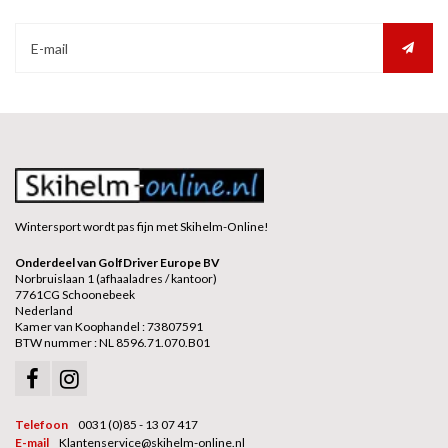
Wintersport wordt pas fijn met Skihelm-Online!
Onderdeel van GolfDriver Europe BV
Norbruislaan 1 (afhaaladres / kantoor)
7761CG Schoonebeek
Nederland
Kamer van Koophandel : 73807591
BTW nummer : NL 8596.71.070.B01
Telefoon
0031 (0)85 - 13 07 417
E-mail
Klantenservice@skihelm-online.nl