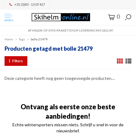
+31 (0)85 - 13 07 417
0
MENU
AFHALEN OF DPD PAKKETSHOP LEVERING MOGELIJK!
Home
Tags
bolle 21479
Producten getagd met bolle 21479
Filters
Deze categorie heeft nog geen toegevoegde producten....
Ontvang als eerste onze beste
aanbiedingen!
Echte wintersporters missen niets. Schrijf u snel in voor de
nieuwsbrief.