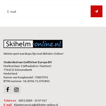
Wintersport wordt pas fijn met Skihelm-Online!
Onderdeel van GolfDriver Europe BV
Norbruislaan 1 (afhaaladres / kantoor)
7761CG Schoonebeek
Nederland
Kamer van Koophandel : 73807591
BTW nummer : NL 8596.71.070.B01
Telefoon
0031 (0)85 - 13 07 417
E-mail
Klantenservice@skihelm-online.nl