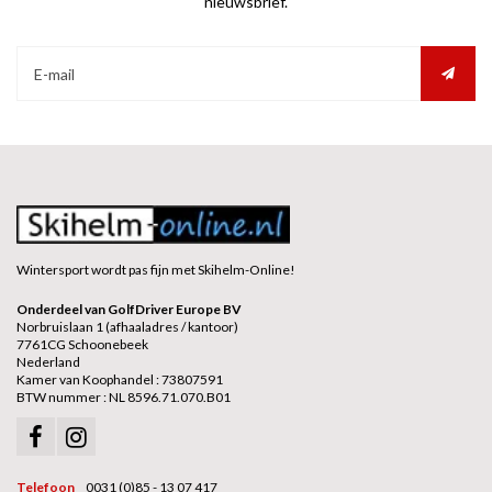
nieuwsbrief.
Wintersport wordt pas fijn met Skihelm-Online!
Onderdeel van GolfDriver Europe BV
Norbruislaan 1 (afhaaladres / kantoor)
7761CG Schoonebeek
Nederland
Kamer van Koophandel : 73807591
BTW nummer : NL 8596.71.070.B01
Telefoon
0031 (0)85 - 13 07 417