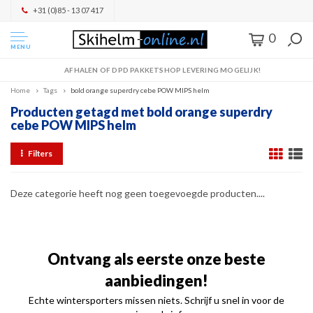
+31 (0)85 - 13 07 417
0
MENU
AFHALEN OF DPD PAKKETSHOP LEVERING MOGELIJK!
Home
Tags
bold orange superdry cebe POW MIPS helm
Producten getagd met bold orange superdry
cebe POW MIPS helm
Filters
Deze categorie heeft nog geen toegevoegde producten....
Ontvang als eerste onze beste
aanbiedingen!
Echte wintersporters missen niets. Schrijf u snel in voor de