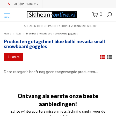
+31 (0)85 - 13 07 417
0
MENU
AFHALEN OF DPD PAKKETSHOP LEVERING MOGELIJK!
Home
Tags
blue bollé nevada small snowboard goggles
Producten getagd met blue bollé nevada small
snowboard goggles
Filters
Deze categorie heeft nog geen toegevoegde producten....
Ontvang als eerste onze beste
aanbiedingen!
Echte wintersporters missen niets. Schrijf u snel in voor de