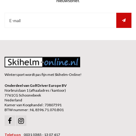
nieuwsbrief.
Wintersport wordt pas fijn met Skihelm-Online!
Onderdeel van GolfDriver Europe BV
Norbruislaan 1 (afhaaladres / kantoor)
7761CG Schoonebeek
Nederland
Kamer van Koophandel : 73807591
BTW nummer : NL 8596.71.070.B01
Telefoon
0031 (0)85 - 13 07 417