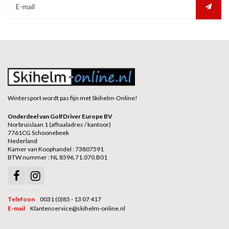
Wintersport wordt pas fijn met Skihelm-Online!
Onderdeel van GolfDriver Europe BV
Norbruislaan 1 (afhaaladres / kantoor)
7761CG Schoonebeek
Nederland
Kamer van Koophandel : 73807591
BTW nummer : NL 8596.71.070.B01
Telefoon
0031 (0)85 - 13 07 417
E-mail
Klantenservice@skihelm-online.nl