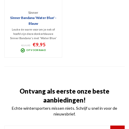
Sinner
Sinner Bandana 'Water Blue' -
Blauw
Leuke én warm voor om je nek of
hoofd zijn deze donkerblauwe
Sinner Bandana's met 'Water Blue'
print. Ook zonder fleece-deel eraan
€9,95
€14,95
voorkomt deze bandana een
OP VOORRAAD
koudelucht stroom langs je nek én is
hij fraai om je outfit mee af te stijlen.
Ontvang als eerste onze beste
aanbiedingen!
Echte wintersporters missen niets. Schrijf u snel in voor de
nieuwsbrief.