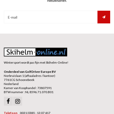
nieuwsbrief.
Wintersport wordt pas fijn met Skihelm-Online!
Onderdeel van GolfDriver Europe BV
Norbruislaan 1 (afhaaladres / kantoor)
7761CG Schoonebeek
Nederland
Kamer van Koophandel : 73807591
BTW nummer : NL 8596.71.070.B01
Telefoon
0031 (0)85 - 13 07 417