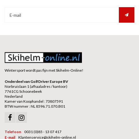
Wintersport wordt pas fijn met Skihelm-Online!
Onderdeel van GolfDriver Europe BV
Norbruislaan 1 (afhaaladres / kantoor)
7761CG Schoonebeek
Nederland
Kamer van Koophandel : 73807591
BTW nummer : NL 8596.71.070.B01
Telefoon
0031 (0)85 - 13 07 417
E-mail
Klantenservice@skihelm-online.nl