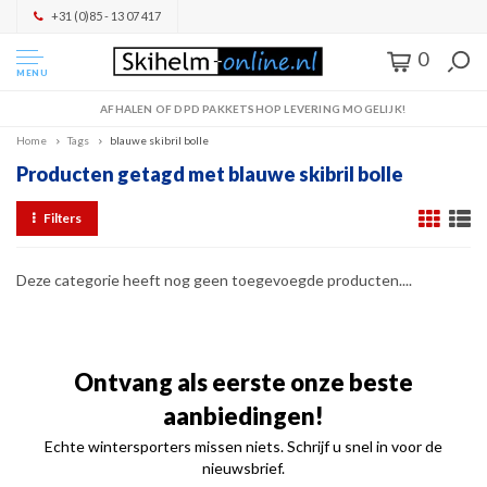
+31 (0)85 - 13 07 417
0
MENU
AFHALEN OF DPD PAKKETSHOP LEVERING MOGELIJK!
Home
Tags
blauwe skibril bolle
Producten getagd met blauwe skibril bolle
Filters
Deze categorie heeft nog geen toegevoegde producten....
Ontvang als eerste onze beste
aanbiedingen!
Echte wintersporters missen niets. Schrijf u snel in voor de
nieuwsbrief.