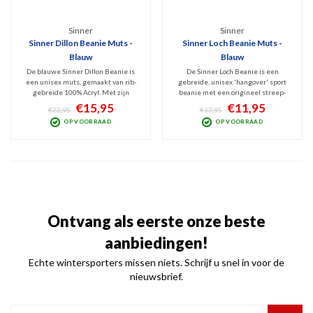
Sinner
Sinner
Sinner Dillon Beanie Muts -
Sinner Loch Beanie Muts -
Blauw
Blauw
De blauwe Sinner Dillon Beanie is
De Sinner Loch Beanie is een
een unisex muts, gemaakt van rib-
gebreide, unisex 'hangover' sport
gebreide 100% Acryl. Met zijn
beanie met een origineel streep-
opstaande rand lijkt hij op de Sinner
blok patroon ontwerp, heerlijk wind
€15,95
€11,95
€22,95
€17,95
Havre en heeft hij ook het lederen
en kou bestendig en gemaakt van
OP VOORRAAD
OP VOORRAAD
Sinner logo als design kenmerk.
zacht Acryl. Blauwe uitvoering, One
Fijne muts, heerlijk warm en
Size Fits All en voorzien van Sinner
comfortabel.
logo.
Ontvang als eerste onze beste
aanbiedingen!
Echte wintersporters missen niets. Schrijf u snel in voor de
nieuwsbrief.