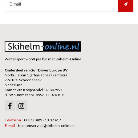
Wintersport wordt pas fijn met Skihelm-Online!
Onderdeel van GolfDriver Europe BV
Norbruislaan 1 (afhaaladres / kantoor)
7761CG Schoonebeek
Nederland
Kamer van Koophandel : 73807591
BTW nummer : NL 8596.71.070.B01
Telefoon
0031 (0)85 - 13 07 417
E-mail
Klantenservice@skihelm-online.nl