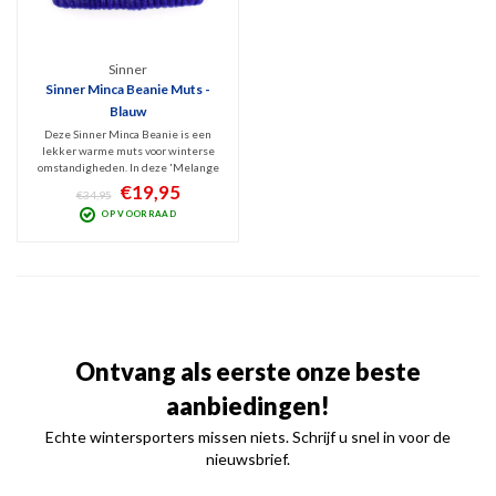
Sinner
Sinner Minca Beanie Muts -
Blauw
Deze Sinner Minca Beanie is een
lekker warme muts voor winterse
omstandigheden. In deze 'Melange
Blue' kleur ziet hij er tof uit en voelt
€19,95
€34,95
hij zacht aan dankzij het 100%
OP VOORRAAD
gerecycled Polyester waar hij van
gemaakt is. Design met grote,
omgeslagen rand.
Ontvang als eerste onze beste
aanbiedingen!
Echte wintersporters missen niets. Schrijf u snel in voor de
nieuwsbrief.