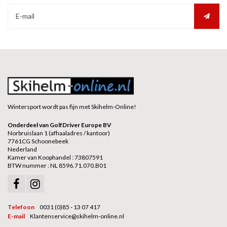
Wintersport wordt pas fijn met Skihelm-Online!
Onderdeel van GolfDriver Europe BV
Norbruislaan 1 (afhaaladres / kantoor)
7761CG Schoonebeek
Nederland
Kamer van Koophandel : 73807591
BTW nummer : NL 8596.71.070.B01
Telefoon
0031 (0)85 - 13 07 417
E-mail
Klantenservice@skihelm-online.nl