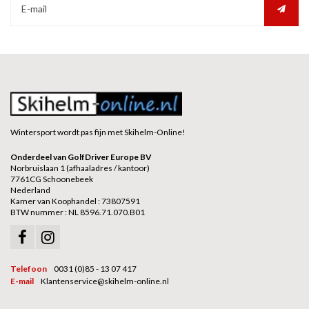
Wintersport wordt pas fijn met Skihelm-Online!
Onderdeel van GolfDriver Europe BV
Norbruislaan 1 (afhaaladres / kantoor)
7761CG Schoonebeek
Nederland
Kamer van Koophandel : 73807591
BTW nummer : NL 8596.71.070.B01
Telefoon
0031 (0)85 - 13 07 417
E-mail
Klantenservice@skihelm-online.nl