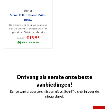
Sinner
Sinner Dillon Beanie Muts -
Blauw
De blauwe Sinner Dillon Beanie is
een unisex muts, gemaakt van rib-
gebreide 100% Acryl. Met zijn
opstaande rand lijkt hij op de Sinner
€15,95
€22,95
Havre en heeft hij ook het lederen
OP VOORRAAD
Sinner logo als design kenmerk.
Fijne muts, heerlijk warm en
comfortabel.
Ontvang als eerste onze beste
aanbiedingen!
Echte wintersporters missen niets. Schrijf u snel in voor de
nieuwsbrief.