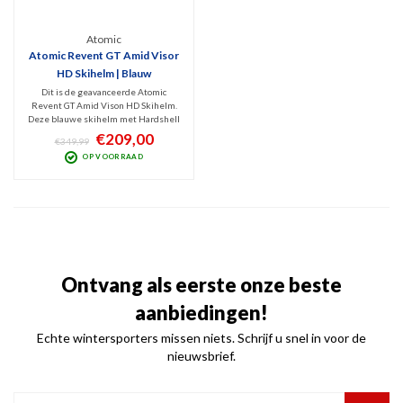
Atomic
Atomic Revent GT Amid Visor
HD Skihelm | Blauw
Dit is de geavanceerde Atomic
Revent GT Amid Vison HD Skihelm.
Deze blauwe skihelm met Hardshell
constructie is v.v. AMID en Holo Core
€209,00
€349,99
veiligheidstechnologie en actieve
OP VOORRAAD
ventilatie en levert met zijn
contrastrijke HD vizier een zeer
helder zicht (Cat.2-3).
Ontvang als eerste onze beste
aanbiedingen!
Echte wintersporters missen niets. Schrijf u snel in voor de
nieuwsbrief.