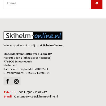
Wintersport wordt pas fijn met Skihelm-Online!
Onderdeel van GolfDriver Europe BV
Norbruislaan 1 (afhaaladres / kantoor)
7761CG Schoonebeek
Nederland
Kamer van Koophandel : 73807591
BTW nummer : NL 8596.71.070.B01
Telefoon
0031 (0)85 - 13 07 417
E-mail
Klantenservice@skihelm-online.nl