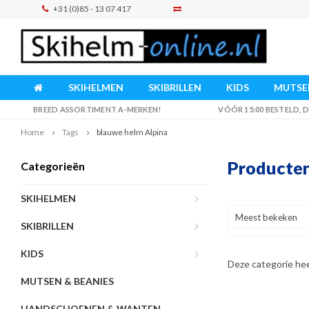
+31 (0)85 - 13 07 417
SKIHELMEN
SKIBRILLEN
KIDS
MUTSEN
BREED ASSORTIMENT A-MERKEN!
VÓÓR 15:00 BESTELD,
Home
Tags
blauwe helm Alpina
Producten
Categorieën
SKIHELMEN
Meest bekeken
SKIBRILLEN
KIDS
Deze categorie he
MUTSEN & BEANIES
HANDSCHOENEN & WANTEN