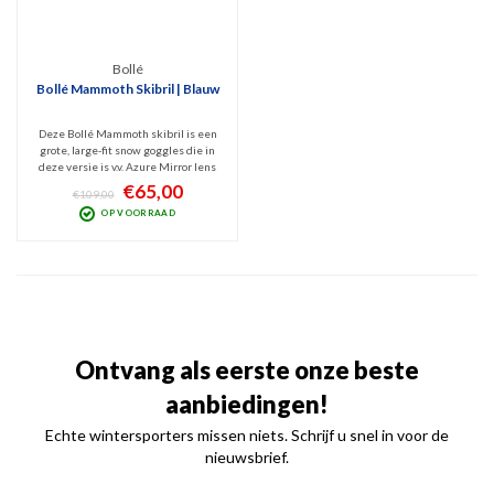
Bollé
Bollé Mammoth Skibril | Blauw
Deze Bollé Mammoth skibril is een
grote, large-fit snow goggles die in
deze versie is v.v. Azure Mirror lens
(Cat. 2) die het best presteert bij
€65,00
€109,00
wisselvallig weer. Deze cilindrische
OP VOORRAAD
sneeuwbril is zeer comfortabel o.a.
door het flex-frame met ventilatie.
Ontvang als eerste onze beste
aanbiedingen!
Echte wintersporters missen niets. Schrijf u snel in voor de
nieuwsbrief.