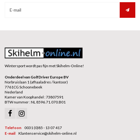
Wintersport wordt pas fijn met Skihelm-Online!
Onderdeel van GolfDriver Europe BV
Norbruislaan 1 (afhaaladres / kantoor)
7761CG Schoonebeek
Nederland
Kamer van Koophandel : 73807591
BTW nummer : NL 8596.71.070.B01
Telefoon
0031 (0)85 - 13 07 417
E-mail
Klantenservice@skihelm-online.nl