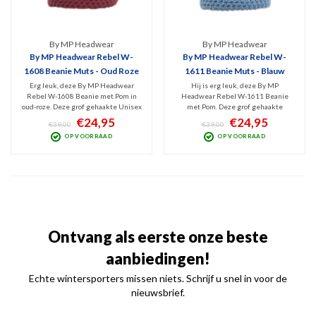
By MP Headwear
By MP Headwear
By MP Headwear Rebel W-
By MP Headwear Rebel W-
1608 Beanie Muts - Oud Roze
1611 Beanie Muts - Blauw
Erg leuk, deze By MP Headwear
Hij is erg leuk, deze By MP
Rebel W-1608 Beanie met Pom in
Headwear Rebel W-1611 Beanie
oud-roze. Deze grof gehaakte Unisex
met Pom. Deze grof gehaakte
beanie is van erg mooie kwaliteit
Unisex beanie is van opvallend
€24,95
€24,95
€39,00
€39,00
gemaakt. Heerlijk warm en
mooie kwaliteit gemaakt. Heerlijk
OP VOORRAAD
OP VOORRAAD
comfortabel dankzij de
warm en comfortabel dankzij de
geïntegreerde Fleece-band. De
geïntegreerde Fleece-band. De
pluizige bol is afneembaar. Medium
pluizige bol is afneembaar. Medium
of Large.
of Large.
Ontvang als eerste onze beste
aanbiedingen!
Echte wintersporters missen niets. Schrijf u snel in voor de
nieuwsbrief.