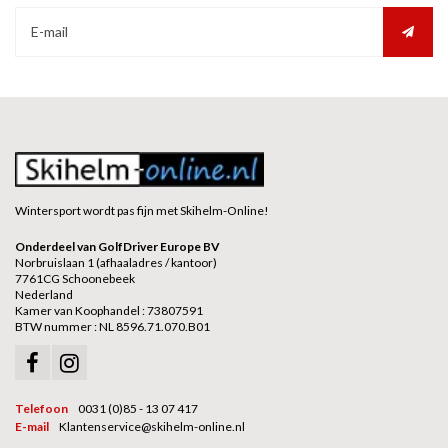
Wintersport wordt pas fijn met Skihelm-Online!
Onderdeel van GolfDriver Europe BV
Norbruislaan 1 (afhaaladres / kantoor)
7761CG Schoonebeek
Nederland
Kamer van Koophandel : 73807591
BTW nummer : NL 8596.71.070.B01
Telefoon
0031 (0)85 - 13 07 417
E-mail
Klantenservice@skihelm-online.nl