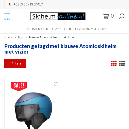
+31 (0)85 - 13 07 417
0
MENU
AFHALEN OF DPD PAKKETSHOP LEVERING MOGELIJK!
Home
Tags
blauwe Atomic skihelm met vizier
Producten getagd met blauwe Atomic skihelm
met vizier
Filters