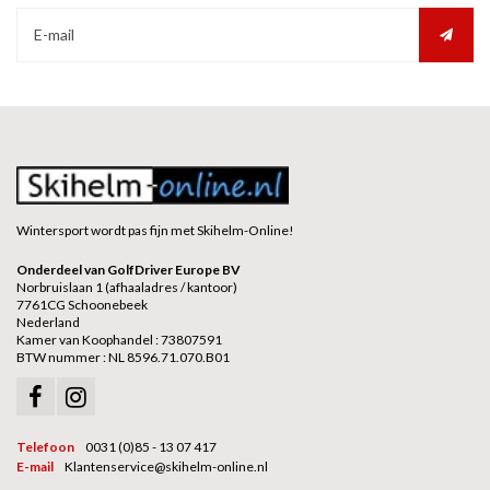
Wintersport wordt pas fijn met Skihelm-Online!
Onderdeel van GolfDriver Europe BV
Norbruislaan 1 (afhaaladres / kantoor)
7761CG Schoonebeek
Nederland
Kamer van Koophandel : 73807591
BTW nummer : NL 8596.71.070.B01
Telefoon
0031 (0)85 - 13 07 417
E-mail
Klantenservice@skihelm-online.nl