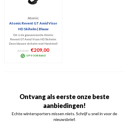
Atomic
Atomic Revent GT Amid Visor
HD Skihelm | Blauw
Dit is de geavanceerde Atomic
Revent GT Amid Vison HD Skihelm.
Deze blauwe skihelm met Hardshell
constructie is v.v. AMID en Holo Core
€209,00
€349,99
veiligheidstechnologie en actieve
OP VOORRAAD
ventilatie en levert met zijn
contrastrijke HD vizier een zeer
helder zicht (Cat.2-3).
Ontvang als eerste onze beste
aanbiedingen!
Echte wintersporters missen niets. Schrijf u snel in voor de
nieuwsbrief.