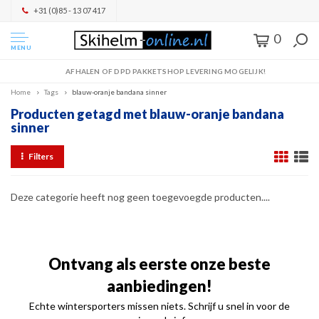
+31 (0)85 - 13 07 417
0
MENU
AFHALEN OF DPD PAKKETSHOP LEVERING MOGELIJK!
Home
Tags
blauw-oranje bandana sinner
Producten getagd met blauw-oranje bandana
sinner
Filters
Deze categorie heeft nog geen toegevoegde producten....
Ontvang als eerste onze beste
aanbiedingen!
Echte wintersporters missen niets. Schrijf u snel in voor de