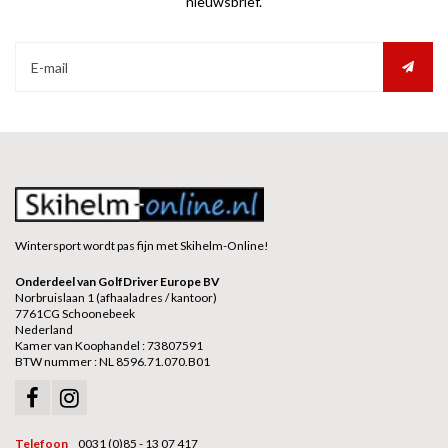
nieuwsbrief.
Wintersport wordt pas fijn met Skihelm-Online!
Onderdeel van GolfDriver Europe BV
Norbruislaan 1 (afhaaladres / kantoor)
7761CG Schoonebeek
Nederland
Kamer van Koophandel : 73807591
BTW nummer : NL 8596.71.070.B01
Telefoon
0031 (0)85 - 13 07 417