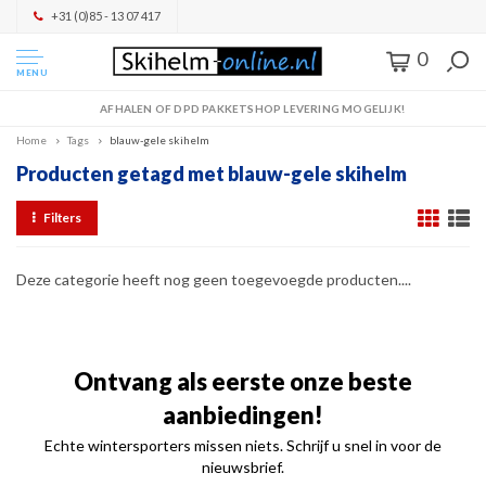
+31 (0)85 - 13 07 417
0
MENU
AFHALEN OF DPD PAKKETSHOP LEVERING MOGELIJK!
Home
Tags
blauw-gele skihelm
Producten getagd met blauw-gele skihelm
Filters
Deze categorie heeft nog geen toegevoegde producten....
Ontvang als eerste onze beste
aanbiedingen!
Echte wintersporters missen niets. Schrijf u snel in voor de
nieuwsbrief.