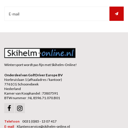
Wintersport wordt pas fijn met Skihelm-Online!
Onderdeel van GolfDriver Europe BV
Norbruislaan 1 (afhaaladres / kantoor)
7761CG Schoonebeek
Nederland
Kamer van Koophandel : 73807591
BTW nummer : NL 8596.71.070.B01
Telefoon
0031 (0)85 - 13 07 417
E-mail
Klantenservice@skihelm-online.nl