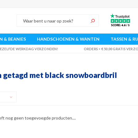
 & BEANIES
HANDSCHOENEN & WANTEN
TASSEN & R
 DEZELFDE WERKDAG VERZONDEN!
ORDERS > € 50,00 GRATIS VER
 getagd met black snowboardbril
eft nog geen toegevoegde producten....