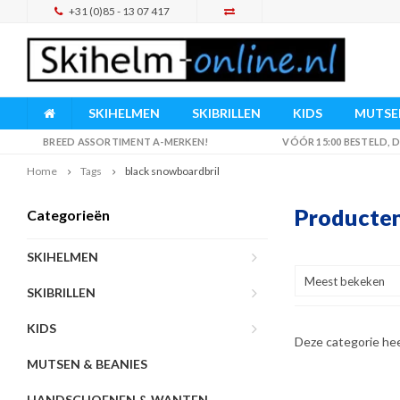
+31 (0)85 - 13 07 417
SKIHELMEN
SKIBRILLEN
KIDS
MUTSEN
BREED ASSORTIMENT A-MERKEN!
VÓÓR 15:00 BESTELD,
Home
Tags
black snowboardbril
Producten
Categorieën
SKIHELMEN
Meest bekeken
SKIBRILLEN
KIDS
Deze categorie he
MUTSEN & BEANIES
HANDSCHOENEN & WANTEN