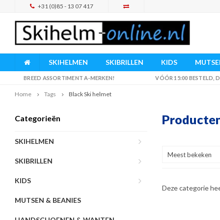
+31 (0)85 - 13 07 417
SKIHELMEN
SKIBRILLEN
KIDS
MUTSEN
BREED ASSORTIMENT A-MERKEN!
VÓÓR 15:00 BESTELD,
Home
Tags
Black Ski helmet
Producten
Categorieën
SKIHELMEN
Meest bekeken
SKIBRILLEN
KIDS
Deze categorie he
MUTSEN & BEANIES
HANDSCHOENEN & WANTEN