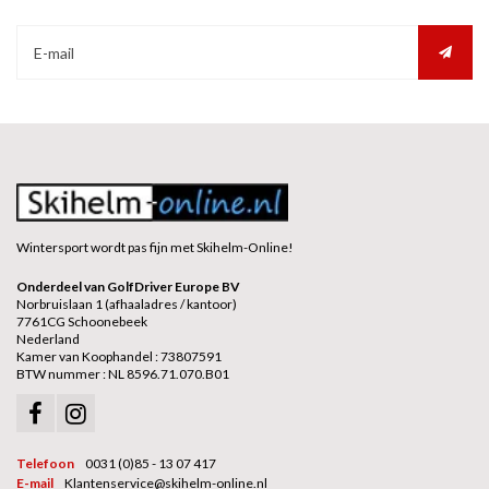
Wintersport wordt pas fijn met Skihelm-Online!
Onderdeel van GolfDriver Europe BV
Norbruislaan 1 (afhaaladres / kantoor)
7761CG Schoonebeek
Nederland
Kamer van Koophandel : 73807591
BTW nummer : NL 8596.71.070.B01
Telefoon
0031 (0)85 - 13 07 417
E-mail
Klantenservice@skihelm-online.nl