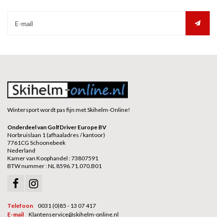
Wintersport wordt pas fijn met Skihelm-Online!
Onderdeel van GolfDriver Europe BV
Norbruislaan 1 (afhaaladres / kantoor)
7761CG Schoonebeek
Nederland
Kamer van Koophandel : 73807591
BTW nummer : NL 8596.71.070.B01
Telefoon
0031 (0)85 - 13 07 417
E-mail
Klantenservice@skihelm-online.nl