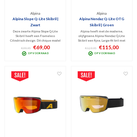
Alpina
Alpina
Alpina Slope Q-Lite Skibril |
Alpina Nendaz Q-Lite OTG
Zwart
Skibril | Groen
Deze zwarte Alpina Slope Q-Lite
Alpina heeft met de moderne,
Skibril heeft een Frameless
olijfgroene Alpina Nendaz Q-Lite
Cilindrisch design. Dit chique model
Skibril een fijne, Large-fit bril met
heeft frameventilatie en de contrast
contrast verhogende Quattroflex Lite
€69,00
€115,00
€99,95
€129,95
verhogende rode Q-Lite spiegellens
spiegellens (cat. 2) die zorgt voor
OP VOORRAAD
OP VOORRAAD
(Cat. 2) geeft optimaal zicht bij
helder en kleurrijk zicht dat
wisselvallig weer en blokt schadelijk
optimaal is bij bewolkt tot licht
UV en IR.
zonnig weer.