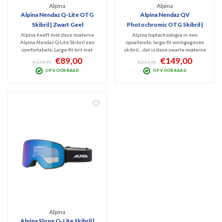
Alpina
Alpina
Alpina Nendaz Q-Lite OTG
Alpina Nendaz QV
Skibril | Zwart Geel
Photochromic OTG Skibril |
Zwart
Alpina heeft met deze moderne
Alpina toptechnologie in een
Alpina Nendaz Q-Lite Skibril een
opvallende, large-fit vormgegeven
comfortabele, Large-fit bril met
skibril... dat is deze zwarte moderne
contrast verhogende Quattroflex Lite
Alpina Nendaz QV Skibril. Fijne OTG
€89,00
€149,00
€139,95
€219,95
spiegellens (cat. 2). Deze zorgt voor
wintersport goggles met luxe, mee
OP VOORRAAD
OP VOORRAAD
helder en contrastrijk beeld dat bij
kleurende Photochromic spiegellens
bewolkt tot licht zonnig weer ideaal
en polariserend filter tegen
is.
schitteringen.
Alpina
Alpina Slope Q-Lite Skibril |