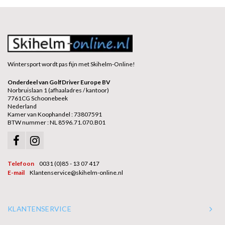
Wintersport wordt pas fijn met Skihelm-Online!
Onderdeel van GolfDriver Europe BV
Norbruislaan 1 (afhaaladres / kantoor)
7761CG Schoonebeek
Nederland
Kamer van Koophandel : 73807591
BTW nummer : NL 8596.71.070.B01
Telefoon
0031 (0)85 - 13 07 417
E-mail
Klantenservice@skihelm-online.nl
KLANTENSERVICE