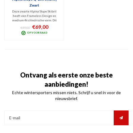
Zwart
Deze zwarte Alpina Slope Skibril
heeft een Frameless Design en
medium-fit cilindrische vorm. Dit
chique model heeft frameventilatie
€69,00
€99,00
en de fijne blauwe Q-Lite
OP VOORRAAD
spiegellens (Cat. 2) geeft optimaal
zicht bij wisselvallig weer en blokt
schadelijk UV en IR.
Ontvang als eerste onze beste
aanbiedingen!
Echte wintersporters missen niets. Schrijf u snel in voor de
nieuwsbrief.