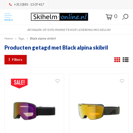
+31 (0)85 - 13 07 417
0
MENU
AFHALEN OF DPD PAKKETSHOP LEVERING MOGELIJK!
Home
Tags
Black alpina skibril
Producten getagd met Black alpina skibril
Filters