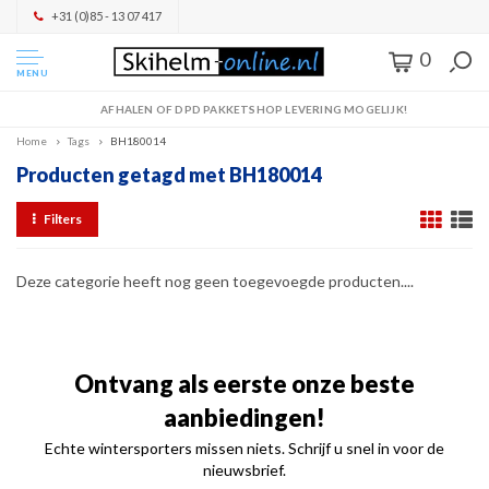
+31 (0)85 - 13 07 417
0
MENU
AFHALEN OF DPD PAKKETSHOP LEVERING MOGELIJK!
Home
Tags
BH180014
Producten getagd met BH180014
Filters
Deze categorie heeft nog geen toegevoegde producten....
Ontvang als eerste onze beste
aanbiedingen!
Echte wintersporters missen niets. Schrijf u snel in voor de
nieuwsbrief.