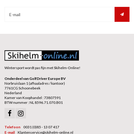
Wintersport wordt pas fijn met Skihelm-Online!
Onderdeel van GolfDriver Europe BV
Norbruislaan 1 (afhaaladres / kantoor)
7761CG Schoonebeek
Nederland
Kamer van Koophandel : 73807591
BTW nummer : NL 8596.71.070.B01
Telefoon
0031 (0)85 - 13 07 417
E-mail
Klantenservice@skihelm-online.nl