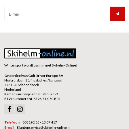
Wintersport wordt pas fijn met Skihelm-Online!
Onderdeel van GolfDriver Europe BV
Norbruislaan 1 (afhaaladres / kantoor)
7761CG Schoonebeek
Nederland
Kamer van Koophandel : 73807591
BTW nummer : NL 8596.71.070.B01
Telefoon
0031 (0)85 - 13 07 417
E-mail
Klantenservice@skihelm-online.nl