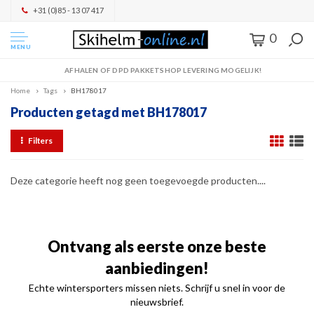
+31 (0)85 - 13 07 417
0
MENU
AFHALEN OF DPD PAKKETSHOP LEVERING MOGELIJK!
Home
Tags
BH178017
Producten getagd met BH178017
Filters
Deze categorie heeft nog geen toegevoegde producten....
Ontvang als eerste onze beste
aanbiedingen!
Echte wintersporters missen niets. Schrijf u snel in voor de
nieuwsbrief.