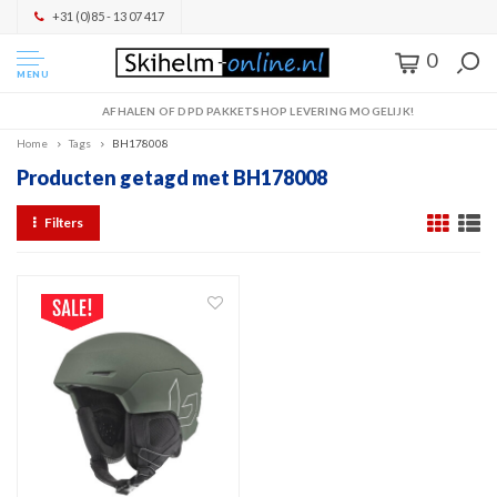
+31 (0)85 - 13 07 417
0
MENU
AFHALEN OF DPD PAKKETSHOP LEVERING MOGELIJK!
Home
Tags
BH178008
Producten getagd met BH178008
Filters