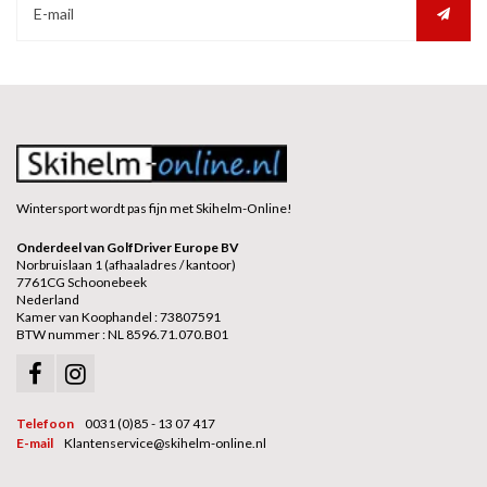
Wintersport wordt pas fijn met Skihelm-Online!
Onderdeel van GolfDriver Europe BV
Norbruislaan 1 (afhaaladres / kantoor)
7761CG Schoonebeek
Nederland
Kamer van Koophandel : 73807591
BTW nummer : NL 8596.71.070.B01
Telefoon
0031 (0)85 - 13 07 417
E-mail
Klantenservice@skihelm-online.nl