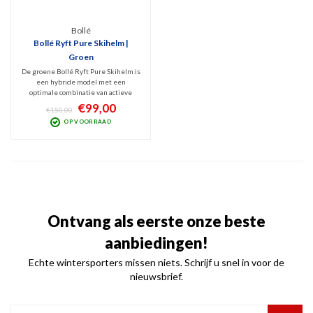
Bollé
Bollé Ryft Pure Skihelm |
Groen
De groene Bollé Ryft Pure Skihelm is
een hybride model met een
optimale combinatie van actieve
ventilatie, stoer design en
€99,00
€150,00
veiligheid. Geschikt voor zowel
OP VOORRAAD
allround skiërs als snowboarders die
zo nu en dan ook buiten de pistes
hun skills willen laten zien.
Ontvang als eerste onze beste
aanbiedingen!
Echte wintersporters missen niets. Schrijf u snel in voor de
nieuwsbrief.