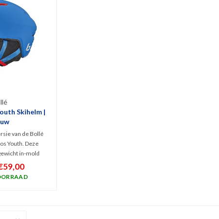
llé
outh Skihelm |
auw
ersie van de Bollé
os Youth. Deze
tgewicht in-mold
 is v.v.
€59,00
nologieën en biedt
OORRAAD
bescherming voor
rs die gaan voor
gheid,
én comfort.