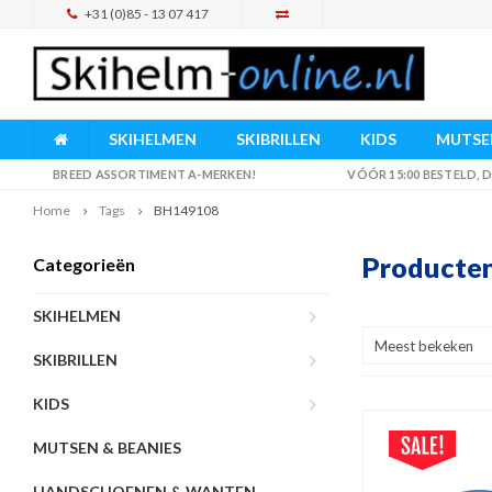
+31 (0)85 - 13 07 417
SKIHELMEN
SKIBRILLEN
KIDS
MUTSEN
BREED ASSORTIMENT A-MERKEN!
VÓÓR 15:00 BESTELD,
Home
Tags
BH149108
Producte
Categorieën
SKIHELMEN
Meest bekeken
SKIBRILLEN
KIDS
MUTSEN & BEANIES
HANDSCHOENEN & WANTEN