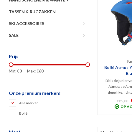
TASSEN & RUGZAKKEN
SKI ACCESSOIRES
SALE
Prijs
Bo
Bollé Atmos Y
Min: €
0
Max: €
60
Bl
Dit is de junior v
Atmos: de Atm
degelijke, lich
Onze premium merken!
skihelm
€85,00
Alle merken
verschillende tech
OP V
prima allround 
Bollé
skiërs en boarde
veili
kwaliteit 
Maat