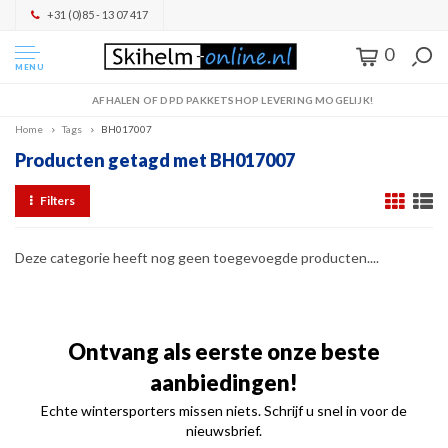
+31 (0)85 - 13 07 417
0
MENU
AFHALEN OF DPD PAKKETSHOP LEVERING MOGELIJK!
Home
Tags
BH017007
Producten getagd met BH017007
Filters
Deze categorie heeft nog geen toegevoegde producten....
Ontvang als eerste onze beste
aanbiedingen!
Echte wintersporters missen niets. Schrijf u snel in voor de
nieuwsbrief.