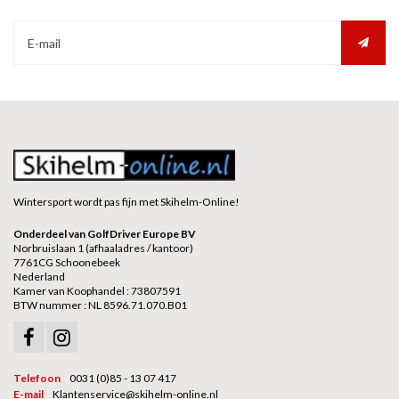
Wintersport wordt pas fijn met Skihelm-Online!
Onderdeel van GolfDriver Europe BV
Norbruislaan 1 (afhaaladres / kantoor)
7761CG Schoonebeek
Nederland
Kamer van Koophandel : 73807591
BTW nummer : NL 8596.71.070.B01
Telefoon
0031 (0)85 - 13 07 417
E-mail
Klantenservice@skihelm-online.nl