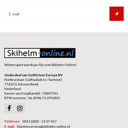
Wintersport wordt pas fijn met Skihelm-Online!
Onderdeel van GolfDriver Europe BV
Norbruislaan 1 (afhaaladres / kantoor)
7761CG Schoonebeek
Nederland
Kamer van Koophandel : 73807591
BTW nummer : NL 8596.71.070.B01
Telefoon
0031 (0)85 - 13 07 417
E-mail
Klantenservice@skihelm-online.nl