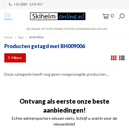
+31 (0)85 - 13 07 417
0
MENU
AFHALEN OF DPD PAKKETSHOP LEVERING MOGELIJK!
Home
Tags
BH009006
Producten getagd met BH009006
Filters
Deze categorie heeft nog geen toegevoegde producten....
Ontvang als eerste onze beste
aanbiedingen!
Echte wintersporters missen niets. Schrijf u snel in voor de
nieuwsbrief.