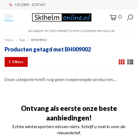
+31 (0)85 - 13 07 417
0
MENU
AFHALEN OF DPD PAKKETSHOP LEVERING MOGELIJK!
Home
Tags
BH009002
Producten getagd met BH009002
Filters
Deze categorie heeft nog geen toegevoegde producten....
Ontvang als eerste onze beste
aanbiedingen!
Echte wintersporters missen niets. Schrijf u snel in voor de
nieuwsbrief.