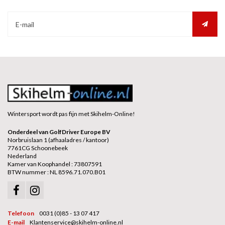
Wintersport wordt pas fijn met Skihelm-Online!
Onderdeel van GolfDriver Europe BV
Norbruislaan 1 (afhaaladres / kantoor)
7761CG Schoonebeek
Nederland
Kamer van Koophandel : 73807591
BTW nummer : NL 8596.71.070.B01
Telefoon
0031 (0)85 - 13 07 417
E-mail
Klantenservice@skihelm-online.nl