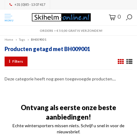
+31 (0)85 - 13 07 417
0
MENU
ORDERS > € 50,00 GRATIS VERZONDEN!
Home
Tags
BH009001
Producten getagd met BH009001
Filters
Deze categorie heeft nog geen toegevoegde producten....
Ontvang als eerste onze beste
aanbiedingen!
Echte wintersporters missen niets. Schrijf u snel in voor de
nieuwsbrief.