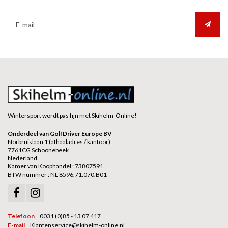
Wintersport wordt pas fijn met Skihelm-Online!
Onderdeel van GolfDriver Europe BV
Norbruislaan 1 (afhaaladres / kantoor)
7761CG Schoonebeek
Nederland
Kamer van Koophandel : 73807591
BTW nummer : NL 8596.71.070.B01
Telefoon
0031 (0)85 - 13 07 417
E-mail
Klantenservice@skihelm-online.nl